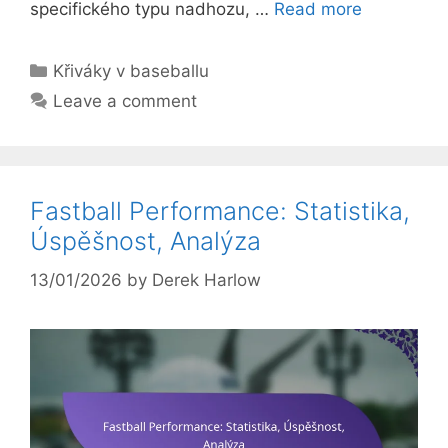
specifického typu nadhozu, …
Read more
Categories
Křiváky v baseballu
Leave a comment
Fastball Performance: Statistika,
Úspěšnost, Analýza
13/01/2026
by
Derek Harlow