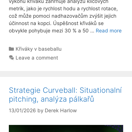
výkonu křiváku zahrnuje analýzu klíčových
metrik, jako je rychlost hodu a rychlost rotace,
což může pomoci nadhazovačům zvýšit jejich
účinnost na kopci. Úspěšnost křiváků se
obvykle pohybuje mezi 30 % a 50 …
Read more
Categories
Křiváky v baseballu
Leave a comment
Strategie Curveball: Situationalní
pitching, analýza pálkařů
13/01/2026
by
Derek Harlow