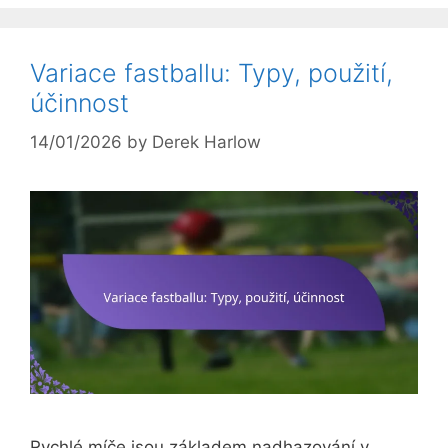
Variace fastballu: Typy, použití,
účinnost
14/01/2026
by
Derek Harlow
Rychlé míče jsou základem nadhazování v