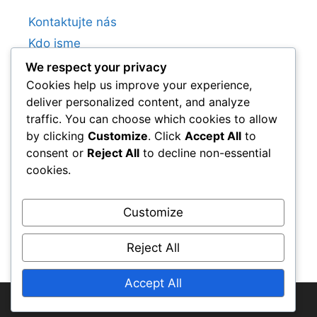
Kontaktujte nás
Kdo jsme
Obchodní podmínky
We respect your privacy
Cookies help us improve your experience,
Zásady ochrany dat
deliver personalized content, and analyze
Předvolby cookies
traffic. You can choose which cookies to allow
by clicking
Customize
. Click
Accept All
to
consent or
Reject All
to decline non-essential
Kategorie
cookies.
Křiváky v baseballu
Customize
Rychlé míče v baseballu
Změny v baseballu
Reject All
Accept All
© 2025 jhtuning.cz • All rights reserved