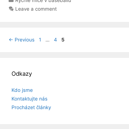
Rychlé míče v baseballu
Leave a comment
Page
Page
Page
←
Previous
1
…
4
5
Odkazy
Kdo jsme
Kontaktujte nás
Procházet články