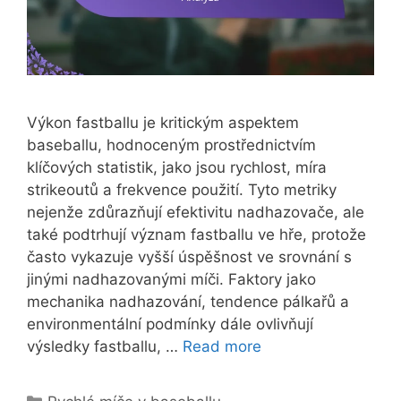
Výkon fastballu je kritickým aspektem
baseballu, hodnoceným prostřednictvím
klíčových statistik, jako jsou rychlost, míra
strikeoutů a frekvence použití. Tyto metriky
nejenže zdůrazňují efektivitu nadhazovače, ale
také podtrhují význam fastballu ve hře, protože
často vykazuje vyšší úspěšnost ve srovnání s
jinými nadhazovanými míči. Faktory jako
mechanika nadhazování, tendence pálkařů a
environmentální podmínky dále ovlivňují
výsledky fastballu, …
Read more
Categories