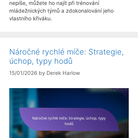
nepíše, můžete ho najít při trénování
mládežnických týmů a zdokonalování jeho
vlastního křiváku.
Náročné rychlé míče: Strategie,
úchop, typy hodů
15/01/2026
by
Derek Harlow